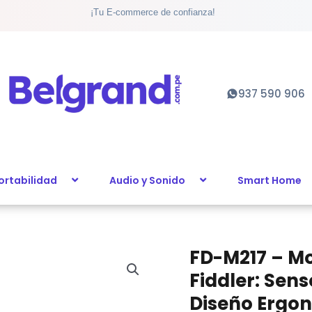
¡Tu E-commerce de confianza!
Óptico
Alámbric
Fiddler:
Sensor
1000
937 590 906
PPP,
3
Botones
y
Diseño
ortabilidad
Audio y Sonido
Smart Home
Ergonómi
Compac
cantidad
FD-M217 – M
FD-
M217
Fiddler: Sens
-
Diseño Ergo
Mouse