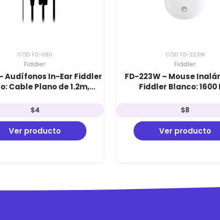
CÓD: FD-080
CÓD: FD-223W
Fiddler
Fiddler
– Audífonos In-Ear Fiddler
FD-223W – Mouse Inalá
o: Cable Plano de 1.2m,
Fiddler Blanco: 1600 
or 3.5mm y Sensibilidad
Ajustables, Conexión 2
116dB
Incluye Pilas AAA
$
4
$
8
Ver producto
Ver producto