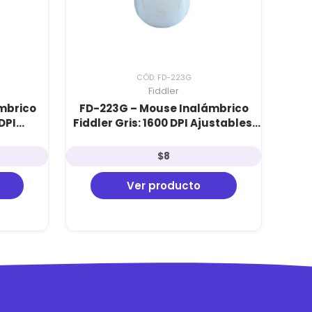
CÓD: FD-223G
Fiddler
mbrico
FD-223G – Mouse Inalámbrico
DPI
Fiddler Gris: 1600 DPI Ajustables,
.4GHz e
Conexión 2.4GHz e Incluye Pilas
AAA
$
8
Ver producto