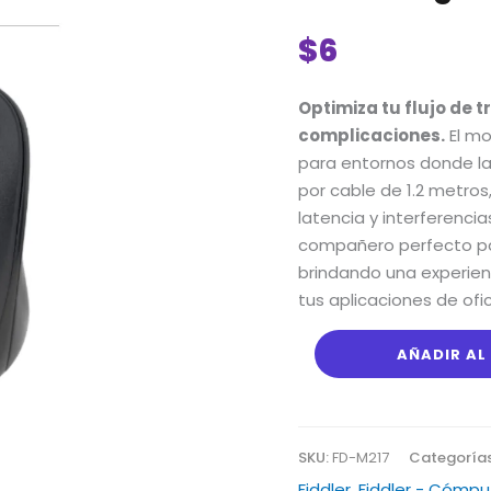
Óptico
Alámbrico
$
6
Fiddler:
Sensor
Optimiza tu flujo de t
1000
complicaciones.
El mo
PPP,
para entornos donde la f
3
por cable de 1.2 metro
Botones
latencia y interferencia
y
compañero perfecto pa
Diseño
brindando una experien
Ergonómico
tus aplicaciones de of
Compacto
cantidad
AÑADIR AL
SKU:
FD-M217
Categoría
Fiddler
,
Fiddler - Cómpu