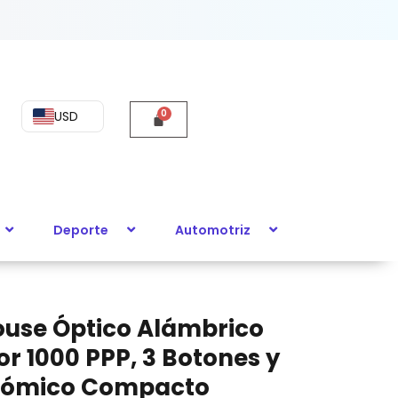
o
USD
Deporte
Automotriz
co
to
ouse Óptico Alámbrico
or 1000 PPP, 3 Botones y
nómico Compacto