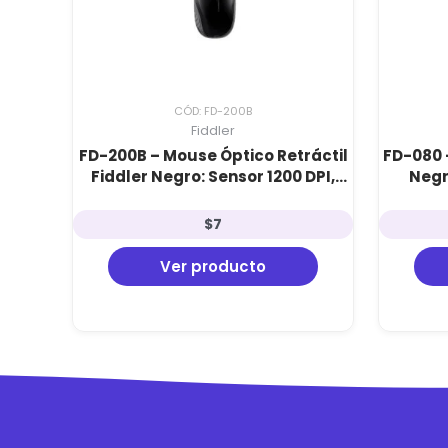
CÓD: FD-200B
Fiddler
FD-200B – Mouse Óptico Retráctil
FD-080 
Fiddler Negro: Sensor 1200 DPI,
Negr
Diseño Compacto y Plug & Play
Conect
$
7
Ver producto