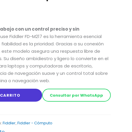
rabajo con un control preciso y sin
use Fiddler FD-M217 es la herramienta esencial
iabilidad es la prioridad. Gracias a su conexión
s, este modelo asegura una respuesta libre de
s. Su diseño ambidiestro y ligero lo convierte en el
ra laptops y computadoras de escritorio,
cia de navegación suave y un control total sobre
icina o navegación web.
 CARRITO
Consultar por WhatsApp
s:
Fiddler
,
Fiddler - Cómputo
to