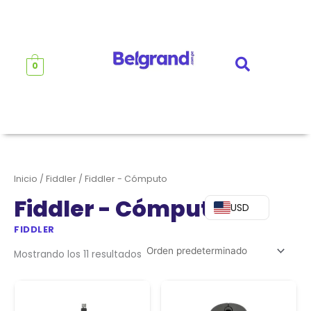
Ir
al
contenido
0
Inicio
/
Fiddler
/ Fiddler - Cómputo
Fiddler - Cómputo
USD
FIDDLER
Mostrando los 11 resultados