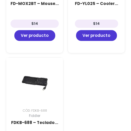
FD-MOX2BT – Mouse...
FD-YL025 – Cooler...
$
14
$
14
Ver producto
Ver producto
CÓD: FDKB-688
Fiddler
FDKB-688 – Teclado...