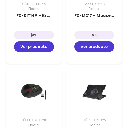
CÓD: FD-KIT14A
CÓD: FD-M217
Fiddler
Fiddler
FD-KIT14A – Kit...
FD-M217 – Mouse...
$
20
$
6
Ver producto
Ver producto
CÓD: FD-MOX2BT
CÓD: FD-YL025
Fiddler
Fiddler