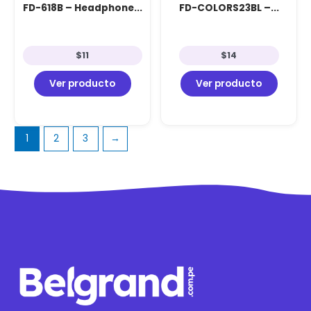
FD-618B – Headphone...
FD-COLORS23BL –...
$
11
$
14
Ver producto
Ver producto
1
2
3
→