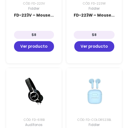
CÓD: FD-223V
CÓD: FD-223W
Fiddler
Fiddler
FD-223V – Mouse...
FD-223W – Mouse...
$
8
$
8
Ver producto
Ver producto
CÓD: FD-618B
CÓD: FD-COLORS23BL
Audífonos
Fiddler