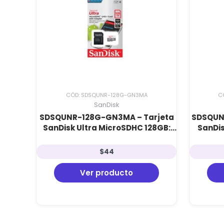
CÓD: SDSQUNR-128G-GN3MA
C
SanDisk
SDSQUNR-128G-GN3MA – Tarjeta
SDSQUN
SanDisk Ultra MicroSDHC 128GB:
SanDis
Clase 10, 100 MB/s e Incluye
Clas
Adaptador SD
$
44
Ver producto