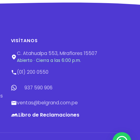
VISÍTANOS
C. Atahualpa 553, Miraflores 15507
Abierto · Cierra a las 6:00 p.m.
(01) 200 0550
937 590 906
os
ventas@belgrand.com.pe
Libro de Reclamaciones