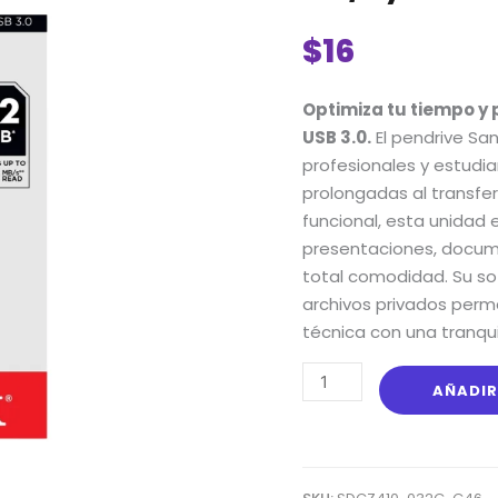
Memoria
USB
$
16
SanDisk
Ultra
Optimiza tu tiempo y 
Shift
USB 3.0.
El pendrive San
32GB:
profesionales y estudi
USB
prolongadas al transfer
3.0,
funcional, esta unidad 
100
presentaciones, docume
MB/s
total comodidad. Su so
y
archivos privados per
Cifrado
técnica con una tranqui
SecureAccess
cantidad
AÑADIR