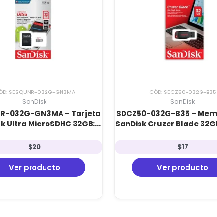
ÓD: SDSQUNR-032G-GN3MA
CÓD: SDCZ50-032G-B35
SanDisk
SanDisk
R-032G-GN3MA – Tarjeta
SDCZ50-032G-B35 – Memo
k Ultra MicroSDHC 32GB:
SanDisk Cruzer Blade 32G
e 10, 100 MB/s e Incluye
Compacto, Plug & Play 
Adaptador SD
Durabilidad
$
20
$
17
Ver producto
Ver producto