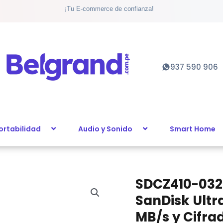
¡Tu E-commerce de confianza!
Memoria
USB
SanDisk
Ultra
Shift
937 590 906
32GB:
USB
3.0,
100
MB/s
ortabilidad
Audio y Sonido
Smart Home
y
Cifrado
SecureAccess
cantidad
SDCZ410-032
SDCZ410-
032G-
SanDisk Ultra
G46
MB/s y Cifra
-