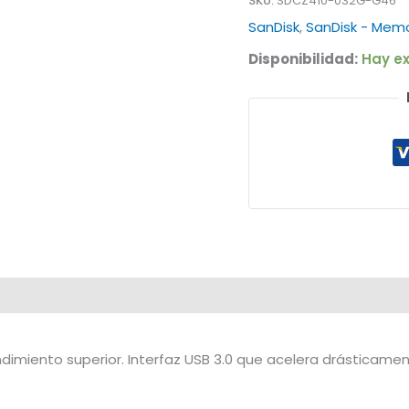
SKU:
SDCZ410-032G-G46
SanDisk
,
SanDisk - Memo
Disponibilidad:
Hay ex
imiento superior. Interfaz USB 3.0 que acelera drásticamente