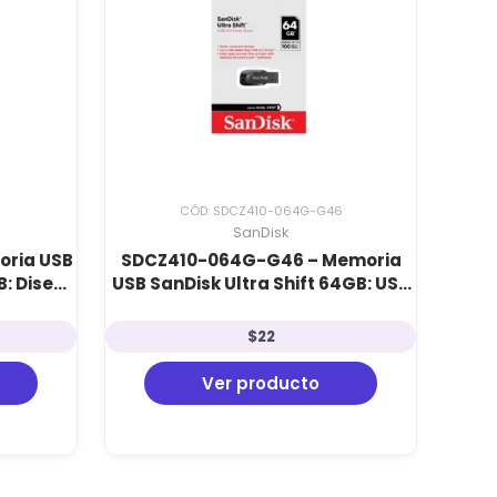
CÓD: SDCZ410-064G-G46
SanDisk
ria USB
SDCZ410-064G-G46 – Memoria
B: Diseño
USB SanDisk Ultra Shift 64GB: USB
y Alta
3.0, 100 MB/s y Cifrado de Datos
$
22
Ver producto