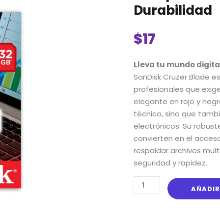
Memoria
Durabilidad
USB
SanDisk
$
17
Cruzer
Blade
Lleva tu mundo digita
32GB:
Diseño
SanDisk Cruzer Blade es
Compacto,
profesionales que exige
Plug
elegante en rojo y negr
&
técnico, sino que tam
Play
electrónicos. Su robus
y
convierten en el acces
Alta
respaldar archivos mul
Durabilidad
seguridad y rapidez.
cantidad
AÑADIR