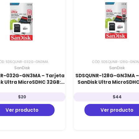
ÓD: SDSQUNR-032G-GN3MA
CÓD: SDSQUNR-128G-GN3
SanDisk
SanDisk
R-032G-GN3MA – Tarjeta
SDSQUNR-128G-GN3MA – 
k Ultra MicroSDHC 32GB:
SanDisk Ultra MicroSDHC
e 10, 100 MB/s e Incluye
Clase 10, 100 MB/s e In
Adaptador SD
Adaptador SD
$
20
$
44
Ver producto
Ver producto