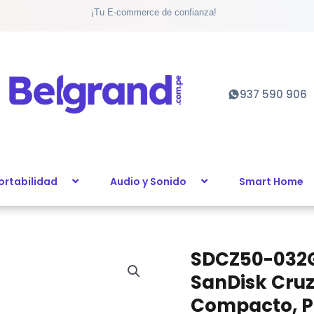
¡Tu E-commerce de confianza!
Memoria
USB
SanDisk
Cruzer
Blade
937 590 906
32GB:
Diseño
Compacto,
Plug
&
ortabilidad
Audio y Sonido
Smart Home
Play
y
Alta
Durabilidad
cantidad
SDCZ50-032G
SDCZ50-
032G-
SanDisk Cruz
B35
Compacto, Pl
-