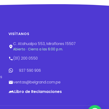
VISÍTANOS
C. Atahualpa 553, Miraflores 15507
Abierto · Cierra a las 6:00 p.m.
(01) 200 0550
937 590 906
os
ventas@belgrand.com.pe
Libro de Reclamaciones