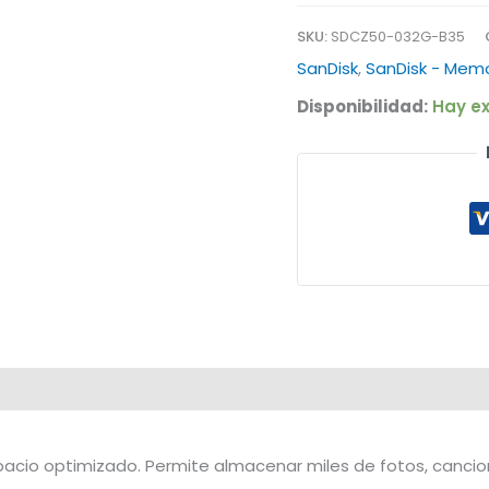
SKU:
SDCZ50-032G-B35
SanDisk
,
SanDisk - Memo
Disponibilidad:
Hay ex
acio optimizado. Permite almacenar miles de fotos, canc