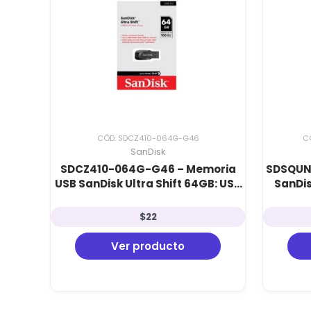
CÓD: SDCZ410-064G-G46
C
SanDisk
SDCZ410-064G-G46 – Memoria
SDSQUN
USB SanDisk Ultra Shift 64GB: USB
SanDis
3.0, 100 MB/s y Cifrado de Datos
Clas
$
22
Ver producto