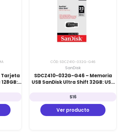
MA
CÓD: SDCZ410-032G-G46
SanDisk
Tarjeta
SDCZ410-032G-G46 – Memoria
 128GB:
USB SanDisk Ultra Shift 32GB: USB
cluye
3.0, 100 MB/s y Cifrado
SecureAccess
$
16
Ver producto