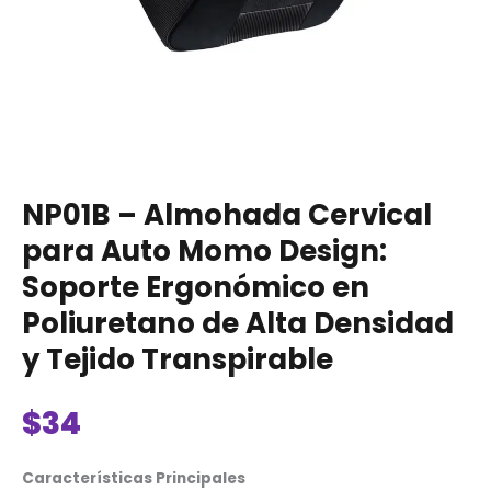
de
Alta
Densidad
y
Tejido
Transpirable
cantidad
NP01B – Almohada Cervical
para Auto Momo Design:
Soporte Ergonómico en
Poliuretano de Alta Densidad
y Tejido Transpirable
$
34
Características Principales