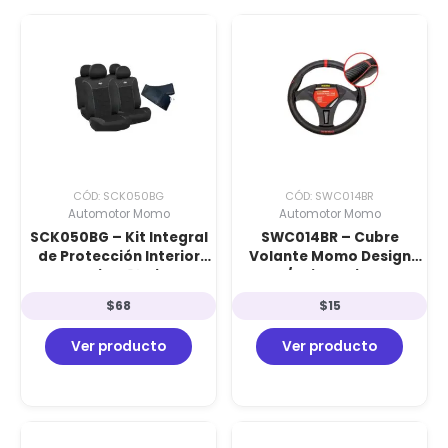
CÓD: SCK050BG
CÓD: SWC014BR
Automotor Momo
Automotor Momo
SCK050BG – Kit Integral
SWC014BR – Cubre
de Protección Interior
Volante Momo Design
Momo Design: 10 Piezas de
Negro/Rojo: Poliuretano
Cubre Asientos de Tela +
de Alta Densidad,
$
68
$
15
Cubre Volante
Tecnología Inodora y
Ergonómico
Refuerzos Ergonómicos
Ver producto
Ver producto
con Grip MOMO