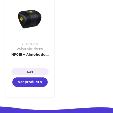
CÓD: NP01B
Automotor Momo
NP01B – Almohada...
$
34
Ver producto