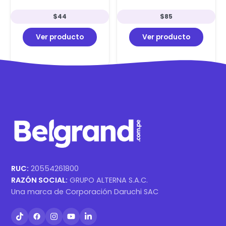
Wireless Lila
HyperSpeed: 18K DPI, 9
Botones, 535h de Batería
$
44
$
85
y Conexión Dual Black
Ver producto
Ver producto
RUC:
20554261800
RAZÓN SOCIAL:
GRUPO ALTERNA S.A.C.
Una marca de Corporación Daruchi SAC