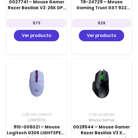
0027741 – Mouse Gamer
TR-24729 – Mouse
Razer Basilisk V3: 26K DPI,
Gaming Trust GXT 922
Rueda HyperScroll, 11
YBAR Eco: 7200 PPP,
Botones y 11 Zonas
Iluminación RGB y 68%
$
73
$
29
Chroma RGB
Material Reciclado
Ver producto
Ver producto
CÓD: 910-006021
CÓD: 0028544
LOGITECH
Mouse Gamer
910-006021 – Mouse
0028544 – Mouse Gamer
Logitech G305 LIGHTSPEED
Razer Basilisk V3 X