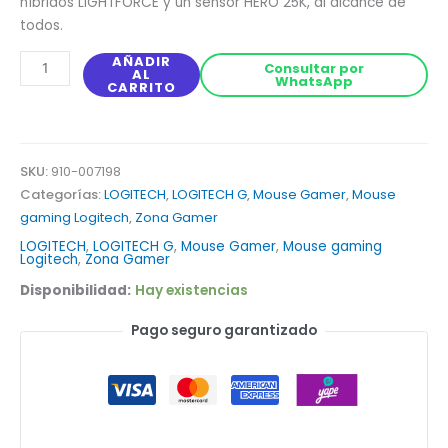
híbridos LIGHTFORCE y un sensor HERO 25K, al alcance de
todos.
AÑADIR
Consultar por
AL
WhatsApp
CARRITO
SKU:
910-007198
Categorías:
LOGITECH
,
LOGITECH G
,
Mouse Gamer
,
Mouse
gaming Logitech
,
Zona Gamer
LOGITECH
,
LOGITECH G
,
Mouse Gamer
,
Mouse gaming
Logitech
,
Zona Gamer
Disponibilidad:
Hay existencias
Pago seguro garantizado