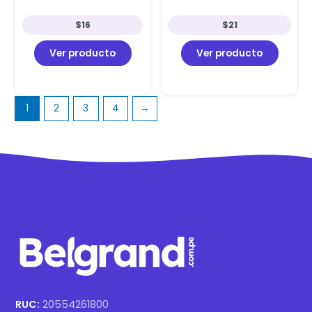
$
16
$
21
Ver producto
Ver producto
1
2
3
4
→
RUC:
20554261800