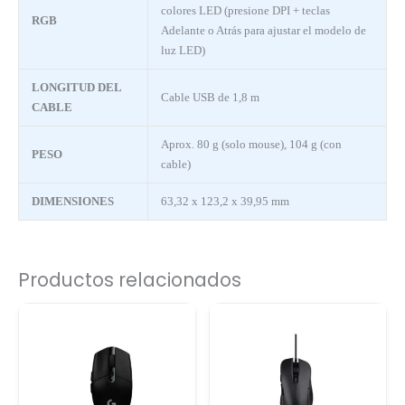
colores LED (presione DPI + teclas
RGB
Adelante o Atrás para ajustar el modelo de
luz LED)
LONGITUD DEL
Cable USB de 1,8 m
CABLE
Aprox. 80 g (solo mouse), 104 g (con
PESO
cable)
DIMENSIONES
63,32 x 123,2 x 39,95 mm
Productos relacionados