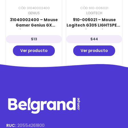
CÓD: 31040002400
CÓD: 910-006021
GENIUS
LOGITECH
31040002400 – Mouse
910-006021 – Mouse
Gamer Genius GX
Logitech G305 LIGHTSPEED
Scorpion Spear RGB 2000
Wireless Lila
DPI con 6 Botones
$
13
$
44
Programables
Ver producto
Ver producto
RUC:
20554261800