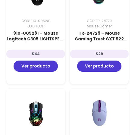
CÓD: 910-005281
CÓD: TR-24729
LOGITECH
Mouse Gamer
910-005281 – Mouse
TR-24729 – Mouse
Logitech G305 LIGHTSPEED
Gaming Trust GXT 922
Wireless Black
YBAR Eco: 7200 PPP,
Iluminación RGB y 68%
$
44
$
29
Material Reciclado
Ver producto
Ver producto