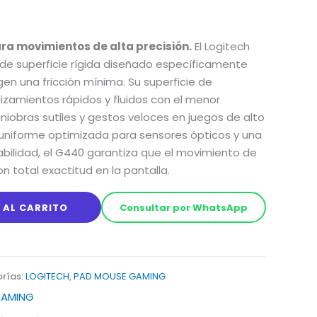
a movimientos de alta precisión.
El Logitech
e superficie rígida diseñado específicamente
gen una fricción mínima.
Su superficie de
lizamientos rápidos y fluidos con el menor
iobras sutiles y gestos veloces en juegos de alto
uniforme optimizada para sensores ópticos y una
bilidad,
el G440 garantiza que el movimiento de
 total exactitud en la pantalla.
 AL CARRITO
Consultar por WhatsApp
rías:
LOGITECH
,
PAD MOUSE GAMING
GAMING