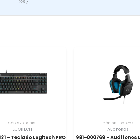
229 g.
CÓD: 920-013131
CÓD: 981-000769
LOGITECH
Audífonos
31 – Teclado Logitech PRO
981-000769 – Audífonos 