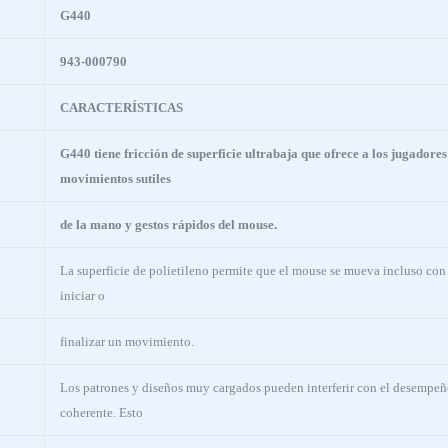
G440
943-000790
CARACTERÍSTICAS
G440 tiene fricción de superficie ultrabaja que ofrece a los jugadores
movimientos sutiles
de la mano y gestos rápidos del mouse.
La superficie de polietileno permite que el mouse se mueva incluso con p
iniciar o
finalizar un movimiento.
Los patrones y diseños muy cargados pueden interferir con el desempeño 
coherente. Esto