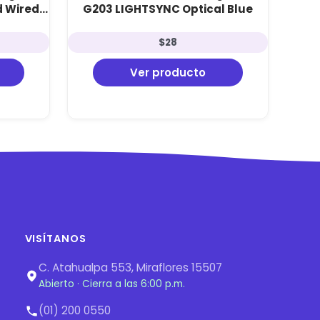
d Wired
G203 LIGHTSYNC Optical Blue
$
28
Ver producto
VISÍTANOS
C. Atahualpa 553, Miraflores 15507
Abierto · Cierra a las 6:00 p.m.
(01) 200 0550