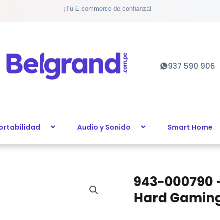
¡Tu E-commerce de confianza!
Mouse
Logitech
G440
Hard
Gaming
937 590 906
Medium
Black
cantidad
ortabilidad
Audio y Sonido
Smart Home
943-000790 
943-
000790
Hard Gaming
-
Pad