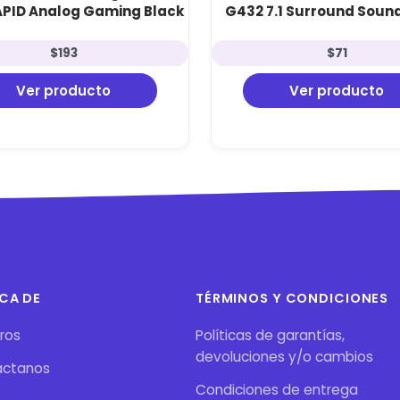
APID Analog Gaming Black
G432 7.1 Surround Soun
Black
$
193
$
71
Ver producto
Ver producto
CA DE
TÉRMINOS Y CONDICIONES
ros
Políticas de garantías,
devoluciones y/o cambios
áctanos
Condiciones de entrega