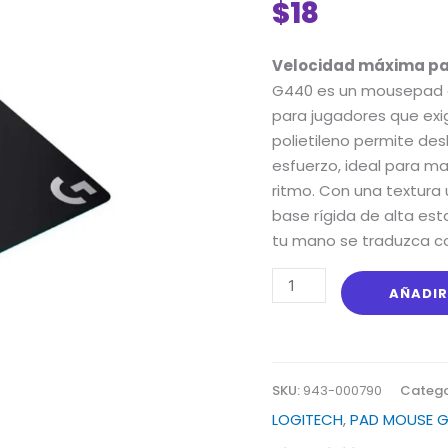
$
18
Mouse
Logitech
G440
Velocidad máxima par
Hard
G440 es un mousepad d
Gaming
para jugadores que exi
Medium
polietileno permite des
Black
esfuerzo,
ideal para man
cantidad
ritmo.
Con una textura 
base rígida de alta esta
tu mano se traduzca con
AÑADIR
SKU:
943-000790
Catego
LOGITECH
,
PAD MOUSE 