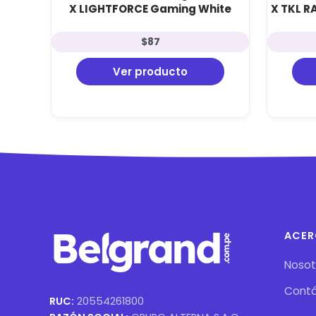
X LIGHTFORCE Gaming White
X TKL R
$
87
Ver producto
ACER
Nosot
Cont
RUC:
20554261800