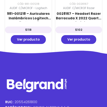
CÓD: 981-001218
CÓD: 0028167
AUDIF. C/MICROF - Logitech
AUDIF. C/MICROF Razer
981-001218 – Auriculares
0028167 – Headset Razer
Inalámbricos Logitech
Barracuda X 2022 Quartz:
Zone Vibe 100 White con
Inalámbrico
Bluetooth y Micrófono
2.4GHz/BT/3.5mm, 50h
$
118
$
102
Flip-to-Mute
Batería y SmartSwitch
Pink
Ver producto
Ver producto
RUC:
20554261800