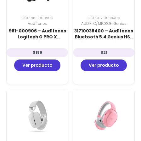
CÓD: 981-000906
CÓD: 31710038400
Audífonos
AUDIF. C/MICROF. Genius
981-000906 – Audífonos
31710038400 – Audífonos
Logitech G PRO X
Bluetooth 5.4 Genius HS-
LIGHTSPEED Wireless Black
820BT Black: 22h de
Batería, Plegables y
$
199
$
21
Carga USB-C
Ver producto
Ver producto