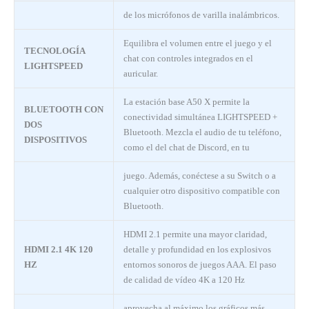
de los micrófonos de varilla inalámbricos.
Equilibra el volumen entre el juego y el
TECNOLOGÍA
chat con controles integrados en el
LIGHTSPEED
auricular.
La estación base A50 X permite la
BLUETOOTH CON
conectividad simultánea LIGHTSPEED +
DOS
Bluetooth. Mezcla el audio de tu teléfono,
DISPOSITIVOS
como el del chat de Discord, en tu
juego. Además, conéctese a su Switch o a
cualquier otro dispositivo compatible con
Bluetooth.
HDMI 2.1 permite una mayor claridad,
HDMI 2.1 4K 120
detalle y profundidad en los explosivos
HZ
entornos sonoros de juegos AAA. El paso
de calidad de vídeo 4K a 120 Hz
aprovecha al máximo los gráficos más