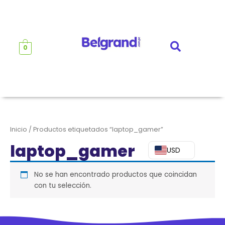
Ir
al
contenido
0
Inicio
/ Productos etiquetados “laptop_gamer”
laptop_gamer
USD
No se han encontrado productos que coincidan
con tu selección.