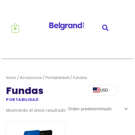
Ir
al
contenido
0
Inicio
/
Accesorios
/
Portabilidad
/ Fundas
Fundas
USD
PORTABILIDAD
Mostrando el único resultado