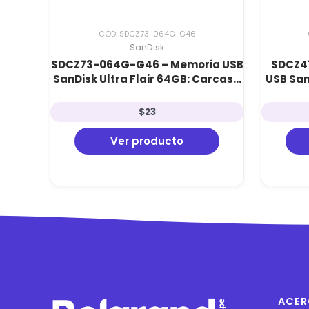
CÓD: SDCZ73-064G-G46
SanDisk
SDCZ73-064G-G46 – Memoria USB
SDCZ4
SanDisk Ultra Flair 64GB: Carcasa
USB San
Metálica, USB 3.0 y Velocidad de
3.0, 1
150 MB/s
$
23
Ver producto
ACER