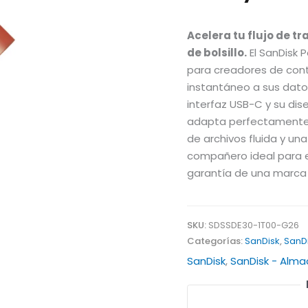
Acelera tu flujo de tr
de bolsillo.
El SanDisk 
para creadores de cont
instantáneo a sus dato
interfaz USB-C y su dis
adapta perfectamente a
de archivos fluida y un
compañero ideal para e
garantía de una marca 
SKU:
SDSSDE30-1T00-G26
Categorías:
SanDisk
,
SanD
SanDisk
,
SanDisk - Alma