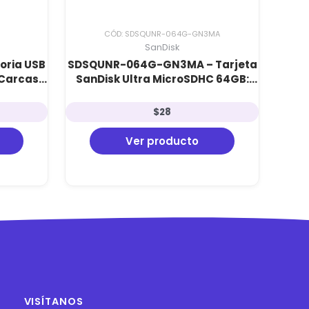
CÓD: SDSQUNR-064G-GN3MA
SanDisk
ria USB
SDSQUNR-064G-GN3MA – Tarjeta
: Carcasa
SanDisk Ultra MicroSDHC 64GB:
cidad de
Clase 10, 100 MB/s e Incluye
Adaptador SD
$
28
Ver producto
VISÍTANOS