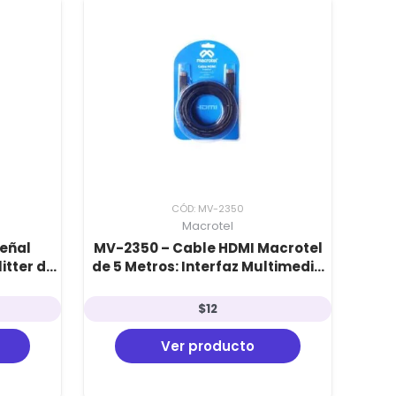
CÓD: MV-2350
Macrotel
Señal
MV-2350 – Cable HDMI Macrotel
itter de
de 5 Metros: Interfaz Multimedia
UHF, VHF
de Alta Definición para Largas
Distancias
$
12
Ver producto