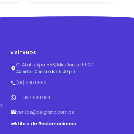
VISÍTANOS
C. Atahualpa 553, Miraflores 15507
Abierto · Cierra a las 6:00 p.m.
(01) 200 0550
937 590 906
os
ventas@belgrand.com.pe
Libro de Reclamaciones