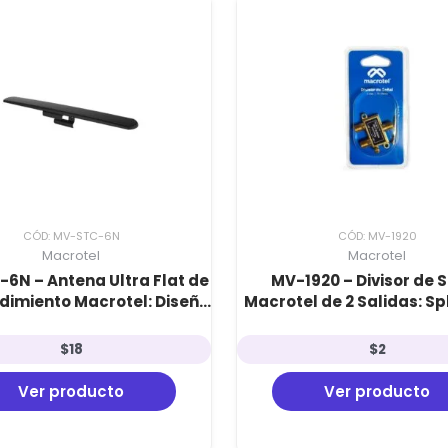
CÓD: MV-STC-6N
CÓD: MV-1920
Macrotel
Macrotel
6N – Antena Ultra Flat de
MV-1920 – Divisor de 
dimiento Macrotel: Diseño
Macrotel de 2 Salidas: Spl
aplano, Full HD y Triple
75 Ohm para Frecuencias 
istema de Montaje
y FM
$
18
$
2
Ver producto
Ver producto