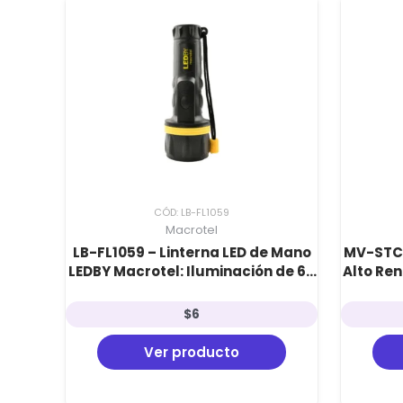
CÓD: LB-FL1059
Macrotel
LB-FL1059 – Linterna LED de Mano
MV-STC-
LEDBY Macrotel: Iluminación de 60
Alto Ren
Lúmenes con Autonomía
Ultr
Extendida para Uso Rudo
S
$
6
Ver producto