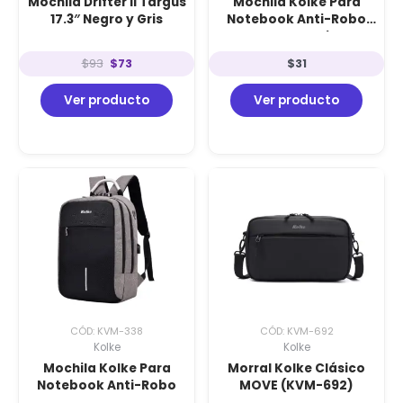
Mochila Drifter II Targus
Mochila Kolke Para
17.3″ Negro y Gris
Notebook Anti-Robo
Negro y Gris
$
93
$
73
$
31
Ver producto
Ver producto
CÓD: KVM-338
CÓD: KVM-692
Kolke
Kolke
Mochila Kolke Para
Morral Kolke Clásico
Notebook Anti-Robo
MOVE (KVM-692)