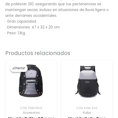
de poliéster 210, asegurando que tus pertenencias se
mantengan secas, incluso en situaciones de lluvia ligera o
ante derrames accidentales.
· Gran capacidad.
· Dimensiones: 47 x 32 x 20 cm.
· Peso: 1,1Kg.
Productos relacionados
El
El
precio
precio
¡Oferta!
¡Oferta!
original
actual
era:
es:
$93.
$73.
CÓD: TSB239US
CÓD: KVM-532
Accesorios
Kolke