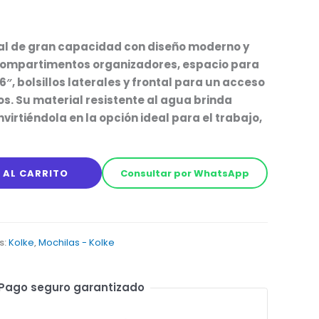
al de gran capacidad con diseño moderno y
compartimentos organizadores, espacio para
″, bolsillos laterales y frontal para un acceso
os. Su material resistente al agua brinda
irtiéndola en la opción ideal para el trabajo,
 AL CARRITO
Consultar por WhatsApp
s:
Kolke
,
Mochilas - Kolke
Pago seguro garantizado