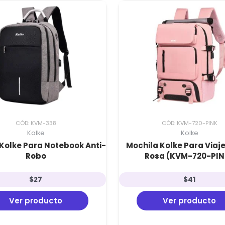
CÓD: KVM-338
CÓD: KVM-720-PINK
Kolke
Kolke
Kolke Para Notebook Anti-
Mochila Kolke Para Viaje
Robo
Rosa (KVM-720-PIN
$
27
$
41
Ver producto
Ver producto