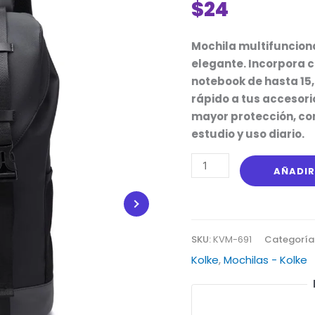
$
24
(KVM-
691)
cantidad
Mochila multifuncion
elegante. Incorpora 
notebook de hasta 15,6
rápido a tus accesori
mayor protección, conv
estudio y uso diario.
AÑADIR
SKU:
KVM-691
Categoría
Kolke
,
Mochilas - Kolke