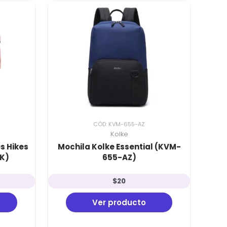
CÓD: KVM-655-AZ
Kolke
s Hikes
Mochila Kolke Essential (KVM-
K)
655-AZ)
$
20
Ver producto