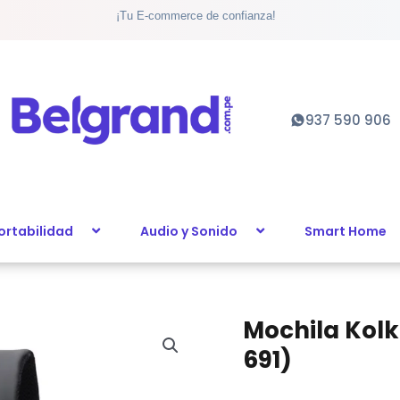
Explorer
¡Tu E-commerce de confianza!
(KVM-
691)
cantidad
937 590 906
ortabilidad
Audio y Sonido
Smart Home
Mochila Kolk
Mochila
Kolke
691)
Casual
Explorer