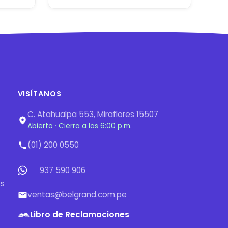
VISÍTANOS
C. Atahualpa 553, Miraflores 15507
Abierto · Cierra a las 6:00 p.m.
(01) 200 0550
937 590 906
os
ventas@belgrand.com.pe
Libro de Reclamaciones