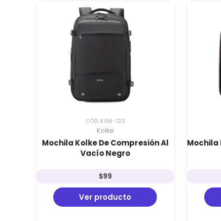
CÓD: KVM-722
Kolke
Mochila Kolke De Compresión Al
Mochila 
Vacío Negro
$
99
Ver producto