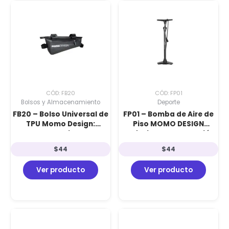
CÓD: FB20
CÓD: FP01
Bolsos y Almacenamiento
Deporte
FB20 – Bolso Universal de
FP01 – Bomba de Aire de
TPU Momo Design:
Piso MOMO DESIGN
Almacenamiento de
Profesional: Alta Presión
Marco de Alta Resistencia
160 PSI con Calibre
$
44
$
44
con Tecnología
Superior y Base de Acero
Impermeable y Estructura
Ver producto
Ver producto
Reforzada