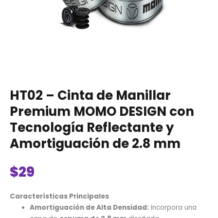
Amortiguación
de
2.8
mm
cantidad
HT02 – Cinta de Manillar
Premium MOMO DESIGN con
Tecnología Reflectante y
Amortiguación de 2.8 mm
$
29
Características Principales
Amortiguación de Alta Densidad:
Incorpora una