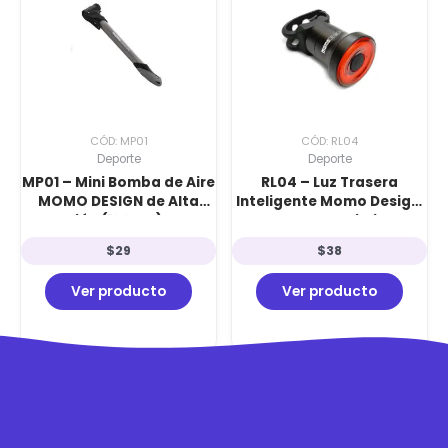
CÓD: MP01
CÓD: RL04
Deporte
Deporte
MP01 – Mini Bomba de Aire
RL04 – Luz Trasera
MOMO DESIGN de Alta
Inteligente Momo Design:
Presión (120 PSI) con
Sensor de Movimiento
Válvula Inteligente 2 en 1
Inteligente y 120 Lúmenes
$
29
$
38
de Alta Visibilidad
Ver producto
Ver producto