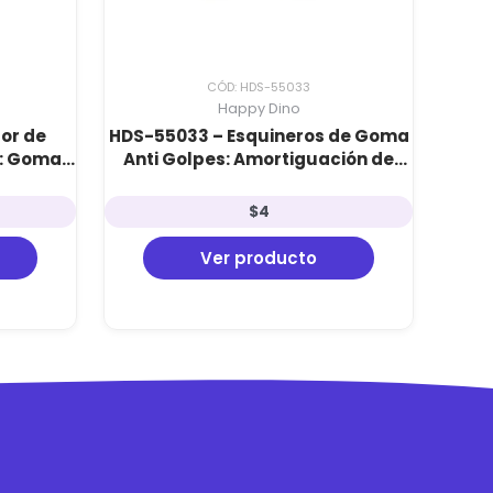
CÓD: HDS-55033
Happy Dino
or de
HDS-55033 – Esquineros de Goma
s: Goma
Anti Golpes: Amortiguación de
otección
Alta Densidad (4 unidades)
o
$
4
Ver producto