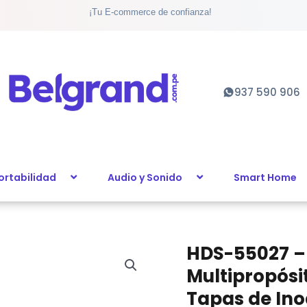
¡Tu E-commerce de confianza!
de
Segurida
Multiprop
Happy
Dino:
937 590 906
Ideal
para
Tapas
de
Inodoro
ortabilidad
Audio y Sonido
Smart Home
y
Mobiliario
(2
unidades
cantidad
HDS-55027 –
HDS-
55027
Multipropósi
-
Tapas de Ino
Bloqueador