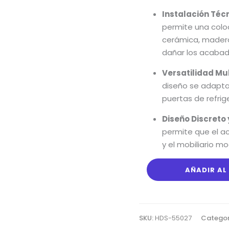
Instalación Téc
permite una coloc
cerámica, madera
dañar los acabad
Versatilidad Mul
diseño se adapt
puertas de refri
Diseño Discreto 
permite que el ac
y el mobiliario mo
AÑADIR AL
SKU:
HDS-55027
Categor