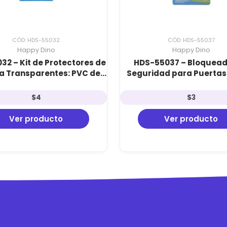
CÓD: HDS-55032
CÓD: HDS-55037
Happy Dino
Happy Dino
2 – Kit de Protectores de
HDS-55037 – Bloquead
a Transparentes: PVC de
Seguridad para Puerta
sistencia con Adhesivo 3M
EVA de Alta Densidad y Pr
(4 unidades)
Antiatrapamient
$
4
$
3
Ver producto
Ver producto