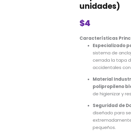
de
unidades)
Seguridad
Multipropósito
$
4
Happy
Dino:
Características Princ
Ideal
Especializado p
para
Tapas
sistema de anclaj
de
cerrada la tapa d
Inodoro
accidentales con 
y
Material Industr
Mobiliario
polipropileno b
(2
de higienizar y 
unidades)
cantidad
Seguridad de Do
diseñado para ser
extremadamente c
pequeños.