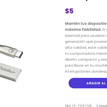
Fiddler
USB
$
5
2.0
a
Mantén tus dispositiv
Tipo
máxima fiabilidad.
El 
C:
esencial para usuarios
Carga
generación que poseen
Rápida,
alta calidad,
este cable
Transferencia
tu computadora mientr
de
diseño compacto y resi
Datos
para llevar en tu mochil
y
interrupciones dondequ
1
Metro
de
AÑADIR AL
Longitud
cantidad
SKU:
FD-TYPEC10B
Catego