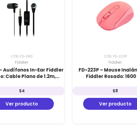
CÓD: FD-080
CÓD: FD-223P
Fiddler
Fiddler
– Audífonos In-Ear Fiddler
FD-223P – Mouse Inalá
o: Cable Plano de 1.2m,
Fiddler Rosado: 1600
or 3.5mm y Sensibilidad
Ajustables, Conexión 2
116dB
Incluye Pilas AAA
$
4
$
8
Ver producto
Ver producto