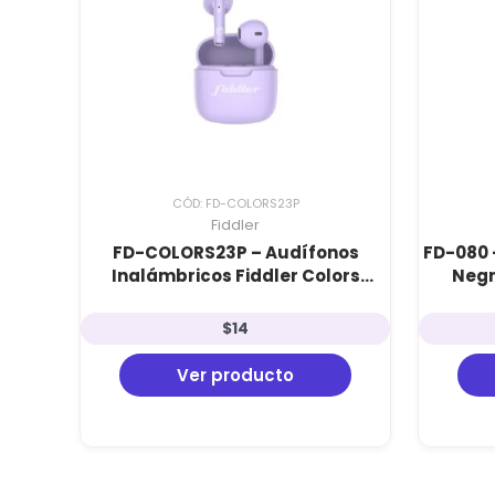
CÓD: FD-COLORS23P
Fiddler
FD-COLORS23P – Audífonos
FD-080 
Inalámbricos Fiddler Colors
Negr
Morado: Bluetooth 5.3, TWS y
Conect
hasta 5 Horas de Batería
$
14
Ver producto