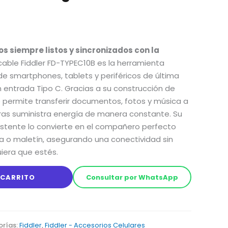
os siempre listos y sincronizados con la
cable Fiddler FD-TYPEC10B es la herramienta
 de smartphones,
tablets y periféricos de última
 entrada Tipo C.
Gracias a su construcción de
 permite transferir documentos,
fotos y música a
as suministra energía de manera constante.
Su
stente lo convierte en el compañero perfecto
a o maletín,
asegurando una conectividad sin
iera que estés.
 CARRITO
Consultar por WhatsApp
rías:
Fiddler
,
Fiddler - Accesorios Celulares