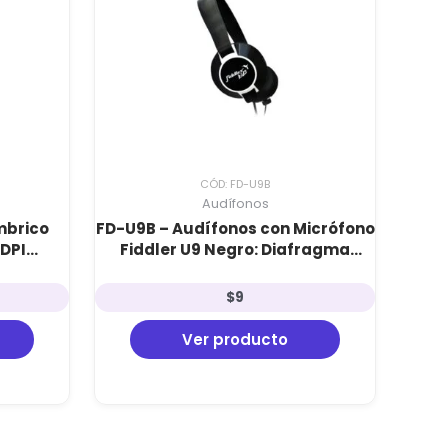
CÓD: FD-U9B
Audífonos
mbrico
FD-U9B – Audífonos con Micrófono
 DPI
Fiddler U9 Negro: Diafragma
.4GHz e
40mm, Sonido Balanceado y
Ajuste Seguro
$
9
Ver producto