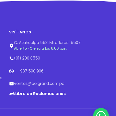
VISÍTANOS
C. Atahualpa 553, Miraflores 15507
Abierto · Cierra a las 6:00 p.m.
(01) 200 0550
937 590 906
os
ventas@belgrand.com.pe
Libro de Reclamaciones
¿Qué producto estás buscando?