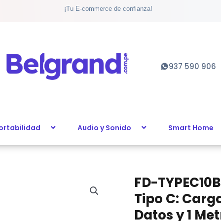
¡Tu E-commerce de confianza!
Fiddler
USB
2.0
a
Tipo
937 590 906
C:
Carga
Rápida,
Transfer
de
ortabilidad
Audio y Sonido
Smart Home
Datos
y
1
Metro
de
FD-TYPEC10B 
FD-
Longitud
TYPEC10B
Tipo C: Carg
cantidad
-
Datos y 1 Me
Cable