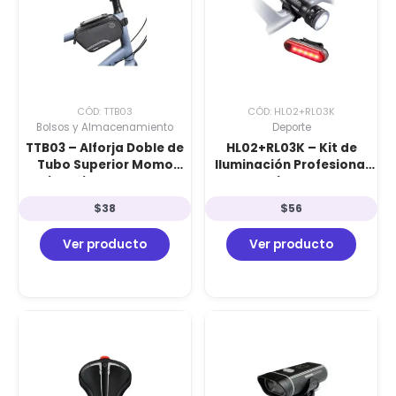
CÓD: TTB03
CÓD: HL02+RL03K
Bolsos y Almacenamiento
Deporte
TTB03 – Alforja Doble de
HL02+RL03K – Kit de
Tubo Superior Momo
Iluminación Profesional
Design: Sistema Paralelo
Momo Design: Luz Frontal
de Carga con Soporte
de 300 Lúmenes + Luz
$
38
$
56
para Smartphone y
Trasera de 160 Lúmenes
Protección Impermeable
con Intensidad Variable
Ver producto
Ver producto