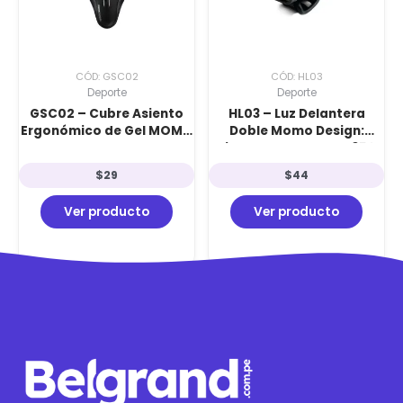
CÓD: GSC02
CÓD: HL03
Deporte
Deporte
GSC02 – Cubre Asiento
HL03 – Luz Delantera
Ergonómico de Gel MOMO
Doble Momo Design:
DESIGN con Luz LED de
Sistema Dual LED de 350
Seguridad Integrada
Lúmenes y Carga USB de
$
29
$
44
Alta Velocidad
Ver producto
Ver producto