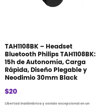
Plegable
y
Neodimio
30mm
Black
cantidad
TAH1108BK – Headset
Bluetooth Philips TAH1108BK:
15h de Autonomía, Carga
Rápida, Diseño Plegable y
Neodimio 30mm Black
$
20
Libertad inalámbrica y sonido excepcional en un