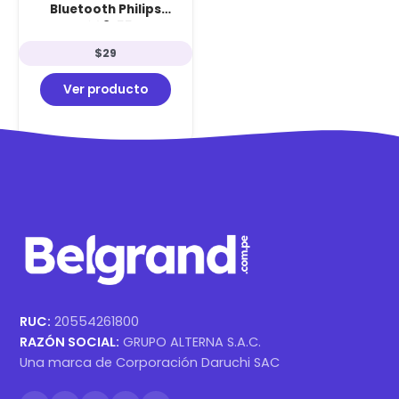
Bluetooth Philips
TAH4209: 55h de
Autonomía, Bajos
$
29
Dinámicos, Bluetooth 5.3 y
Carga Rápida Black
Ver producto
RUC:
20554261800
RAZÓN SOCIAL:
GRUPO ALTERNA S.A.C.
Una marca de Corporación Daruchi SAC