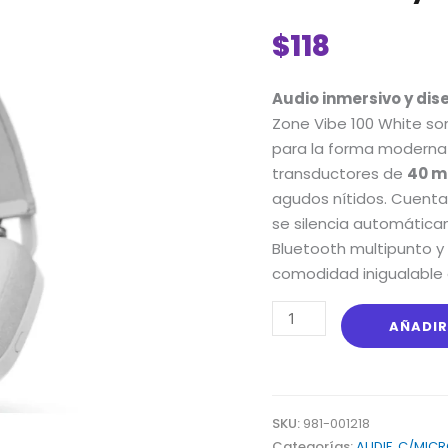
Inalámbricos
Logitech
$
118
Zone
Vibe
Audio inmersivo y dis
100
Zone Vibe 100 White son
White
para la forma moderna 
con
transductores de
40 
Bluetooth
agudos nítidos. Cuenta
y
se silencia automática
Micrófono
Bluetooth multipunto y
Flip-
comodidad inigualable 
to-
Mute
cantidad
AÑADIR
SKU:
981-001218
Categorías:
AUDIF. C/MICR