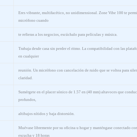
Eres vibrante, multifacético, no unidimensional. Zone Vibe 100 te permit
micrófono cuando
te refieras a los negocios, escúchalo para películas y música.
Trabaja desde casa sin perder el ritmo. La compatibilidad con las plataf
en cualquier
reunión. Un micrófono con cancelación de ruido que se voltea para sile
claridad.
Sumérgete en el placer sónico de 1.57 en (40 mm) altavoces que conduce
profundos,
altibajos nítidos y baja distorsión.
Muévase libremente por su oficina u hogar y manténgase conectado con
escucha y 18 horas