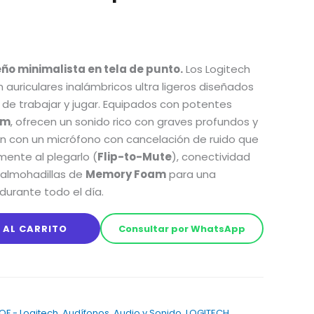
eño minimalista en tela de punto.
Los Logitech
 auriculares inalámbricos ultra ligeros diseñados
de trabajar y jugar. Equipados con potentes
mm
, ofrecen un sonido rico con graves profundos y
n con un micrófono con cancelación de ruido que
mente al plegarlo (
Flip-to-Mute
), conectividad
 almohadillas de
Memory Foam
para una
durante todo el día.
 AL CARRITO
Consultar por WhatsApp
OF - Logitech
,
Audífonos
,
Audio y Sonido
,
LOGITECH