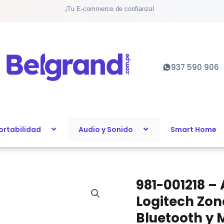
¡Tu E-commerce de confianza!
Inalámbricos
Logitech
Zone
Vibe
100
937 590 906
White
con
Bluetooth
y
Micrófono
ortabilidad
Audio y Sonido
Smart Home
Flip-
to-
Mute
cantidad
981-001218 –
981-
001218
Logitech Zon
-
Bluetooth y 
Auriculares