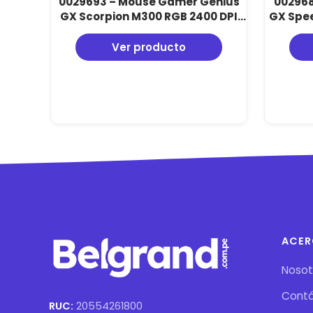
0029693 – Mouse Gamer Genius
002968
GX Scorpion M300 RGB 2400 DPI
GX Spee
Ergonómico
Pedale
Ver producto
ACER
Nosot
Cont
RUC:
20554261800