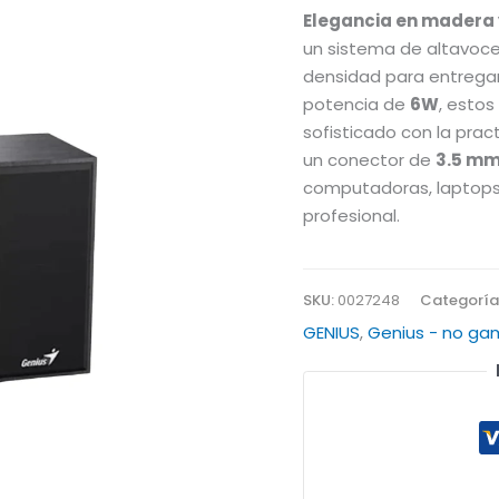
Elegancia en madera y
un sistema de altavoces
densidad para entregar 
potencia de
6W
, esto
sofisticado con la prac
un conector de
3.5 mm
computadoras, laptops,
profesional.
SKU:
0027248
Categoría
GENIUS
,
Genius - no ga