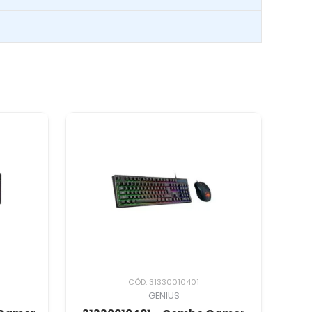
CÓD: 31330010401
GENIUS