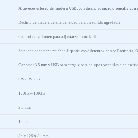
Altavoces estéreo de madera USB, con diseño compacto sencillo con el
Recinto de madera de alta densidad para un sonido agradable.
Control de volumen para adjustar volume fácil.
Se puede conectar a muchos dispositivos diferentes, como: Escritorio,
Conector 3.5 mm y USB para carga y para equipos portátiles o de escrito
6W (3W x 2)
160Hz – 18KHz
3.5 mm
1.2 m
84 x 129 x 84 mm