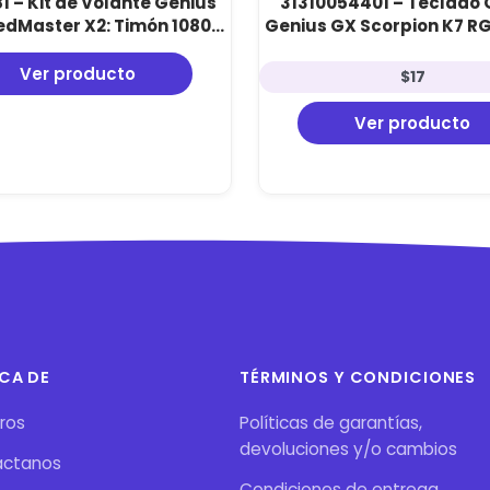
1 – Kit de Volante Genius
31310054401 – Teclado
dMaster X2: Timón 1080°,
Genius GX Scorpion K7 RG
s y Palanca de Cambios
Teclas Anti-Ghosting y
(Multiplataforma)
Ver producto
$
17
Ver producto
CA DE
TÉRMINOS Y CONDICIONES
ros
Políticas de garantías,
devoluciones y/o cambios
áctanos
Condiciones de entrega