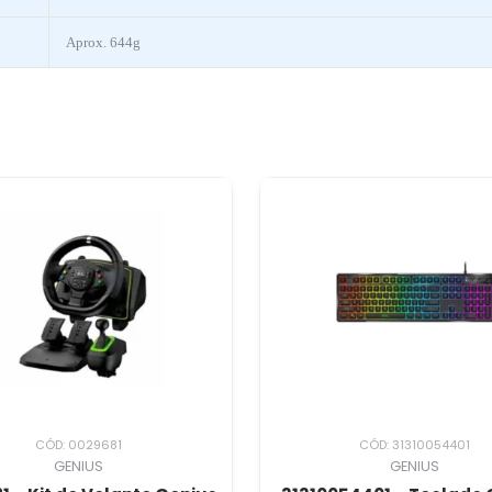
Aprox. 644g
CÓD: 0029681
CÓD: 31310054401
GENIUS
GENIUS