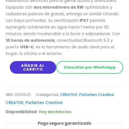
inalámbrico definitivo para la gente activa y aventurera.
Equipado con
dos microdrivers de 5W
optimizados y
radiadores pasivos de graves, entrega un sonido rotundo
con bajos profundos. Su certificación
IPX7
permite
sumergirlo totalmente en agua hasta 1 metro por 30
minutos, siendo invulnerable a la lluvia o salpicaduras. Con
10 horas de autonomía
, conectividad Bluetooth 5.0 y
puerto
USB-C
, es la herramienta de audio ideal para el
hogar, la oficina o el exterior.
AÑADIR AL
Consultar por WhatsApp
CARRITO
SKU:
0026525
Categorías:
CREATIVE
,
Parlantes Creative
CREATIVE
,
Parlantes Creative
Disponibilidad:
Hay existencias
Pago seguro garantizado