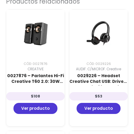
Productos relacionados
CÓD: 0027876
CÓD: 0029226
CREATIVE
AUDIF. C/MICROF. Creative
0027876 – Parlantes Hi-Fi
0029226 – Headset
Creative T60 2.0: 30W
Creative Chat USB: Drivers
RMS, Sound Blaster
40mm, Micrófono Noise-
Surround, SmartComms y
Cancelling, USB-C con
$
108
$
53
Bluetooth 5.0 Black
Adaptador y
SmartComms Black
Ver producto
Ver producto