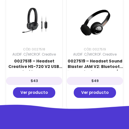
CÓD: 0027518
CÓD: 0027519
AUDIF. C/MICROF. Creative
AUDIF. C/MICROF. Creative
0027518 – Headset
0027519 – Headset Sound
Creative HS-720 V2 USB:
Blaster JAM V2: Bluetooth
Micrófono con
5.0 Multipoint, aptX HD/LL,
Cancelación de Ruido,
22h Batería y Ultra Ligero
$
43
$
49
Tono Lateral y Control
84g Black
Directo Black
Ver producto
Ver producto