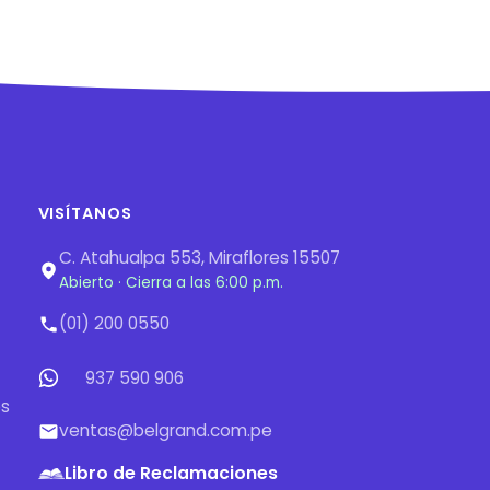
VISÍTANOS
C. Atahualpa 553, Miraflores 15507
Abierto · Cierra a las 6:00 p.m.
(01) 200 0550
937 590 906
os
ventas@belgrand.com.pe
Libro de Reclamaciones