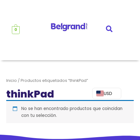
Ir
al
contenido
0
Inicio
/ Productos etiquetados “thinkPad”
thinkPad
USD
No se han encontrado productos que coincidan
con tu selección.