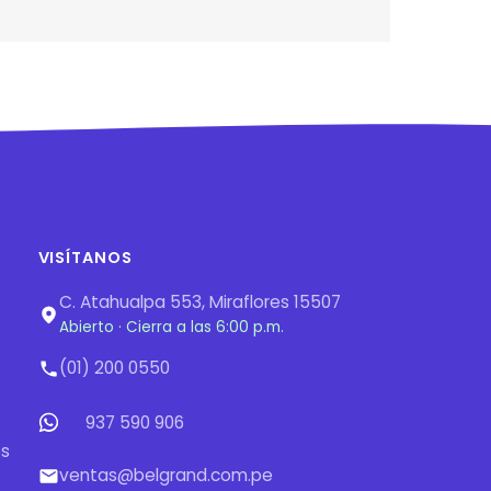
VISÍTANOS
C. Atahualpa 553, Miraflores 15507
Abierto · Cierra a las 6:00 p.m.
(01) 200 0550
937 590 906
os
ventas@belgrand.com.pe