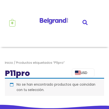
Ir
al
contenido
0
Inicio
/ Productos etiquetados “P11pro”
P11pro
USD
No se han encontrado productos que coincidan
con tu selección.