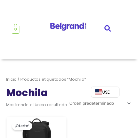
Ir
al
contenido
0
Inicio
/ Productos etiquetados “Mochila”
Mochila
USD
Mostrando el único resultado
El
El
precio
precio
¡Oferta!
original
actual
era:
es: