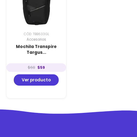
$68.
$59.
CÓD: TBB633GL
Accesorios
Mochila Transpire
Targus...
$
68
$
59
Ver producto