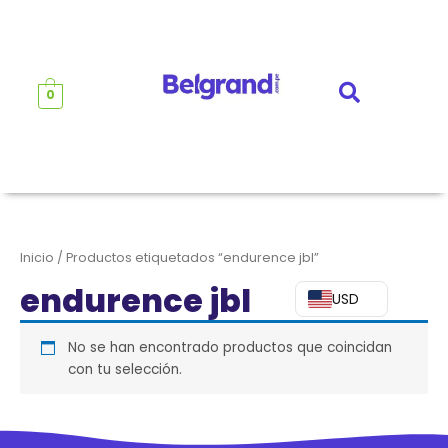
Ir
al
contenido
0
Inicio
/ Productos etiquetados “endurence jbl”
endurence jbl
USD
No se han encontrado productos que coincidan
con tu selección.