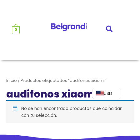
Ir
al
contenido
0
Inicio
/ Productos etiquetados “audifonos xiaomi”
audifonos xiaomi
USD
No se han encontrado productos que coincidan
con tu selección.