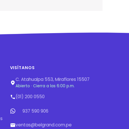
VISÍTANOS
C. Atahualpa 553, Miraflores 15507
Abierto · Cierra a las 6:00 p.m.
(01) 200 0550
937 590 906
os
ventas@belgrand.com.pe