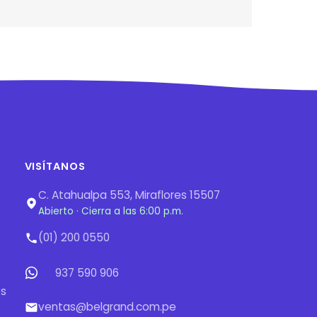
VISÍTANOS
C. Atahualpa 553, Miraflores 15507
Abierto · Cierra a las 6:00 p.m.
(01) 200 0550
937 590 906
os
ventas@belgrand.com.pe