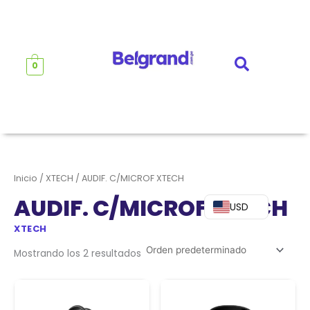
Ir
al
contenido
0
Inicio
/
XTECH
/ AUDIF. C/MICROF XTECH
AUDIF. C/MICROF XTECH
USD
XTECH
Mostrando los 2 resultados