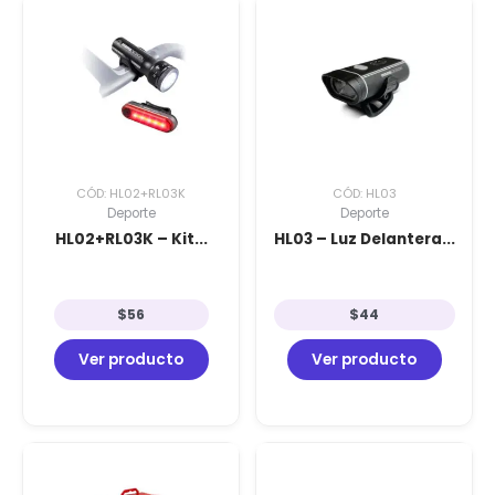
CÓD: HL02+RL03K
CÓD: HL03
Deporte
Deporte
HL02+RL03K – Kit...
HL03 – Luz Delantera...
$
56
$
44
Ver producto
Ver producto