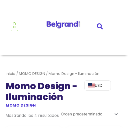
Ir
al
contenido
0
Inicio
/
MOMO DESIGN
/ Momo Design - Iluminación
Momo Design -
USD
Iluminación
MOMO DESIGN
Mostrando los 4 resultados