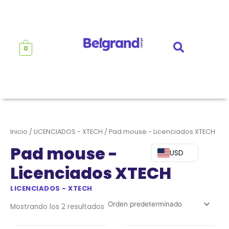
Ir
al
contenido
0
Inicio
/
LICENCIADOS - XTECH
/ Pad mouse - Licenciados XTECH
Pad mouse -
USD
Licenciados XTECH
LICENCIADOS - XTECH
Mostrando los 2 resultados