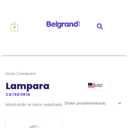
Ir
al
contenido
0
Inicio
/ Lampara
Lampara
USD
CATEGORÍA
Mostrando el único resultado