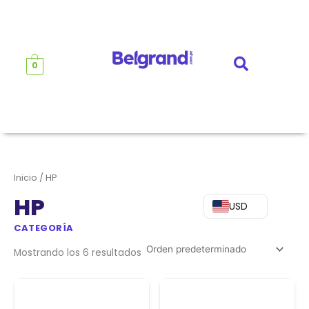
Ir
al
contenido
0
Inicio
/ HP
HP
USD
CATEGORÍA
Mostrando los 6 resultados