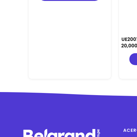
UE2007
20,00
Carga 
ACER