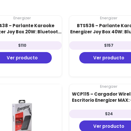
Energizer
Energizer
438 – Parlante Karaoke
BTS536 – Parlante Kar
zer Joy Box 20W: Bluetooth
Energizer Joy Box 40W: Bl
 Woofer de 8″, Micrófono
5.3, Woofer de 8″, Micr
Incluido y Luces LED
Incluido y Sonido 400W
$
110
$
157
Ver producto
Ver producto
Energizer
WCP115 – Cargador Wirel
Escritorio Energizer MAX
Rápida 15W, Doble Bobi
Soporte Multi-Posici
$
24
Ver producto