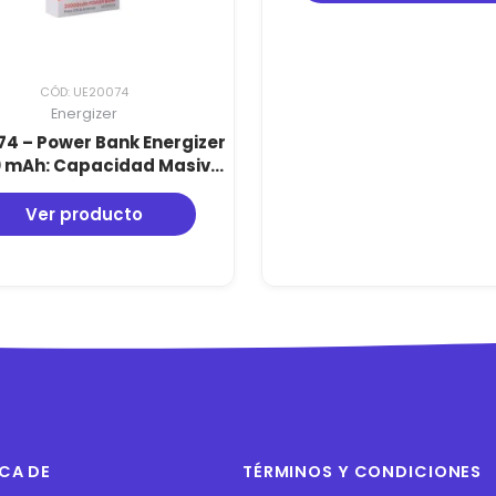
CÓD: UE20074
Energizer
4 – Power Bank Energizer
0 mAh: Capacidad Masiva,
Rápida 2A y Diseño en ABS
Resistente
Ver producto
CA DE
TÉRMINOS Y CONDICIONES