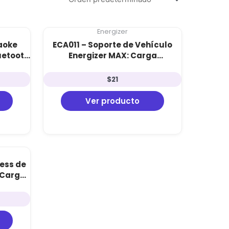
Energizer
aoke
ECA011 – Soporte de Vehículo
uetooth
Energizer MAX: Carga
ófono
Inalámbrica 15W, Sujeción
 PMPO
Magnética y Ángulo Ajustable
$
21
Ver producto
ess de
: Carga
na y
ón