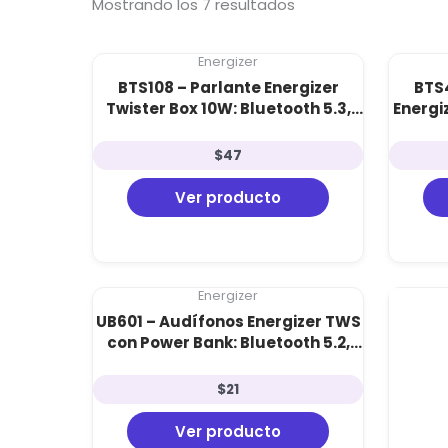
Mostrando los 7 resultados
Energizer
BTS108 – Parlante Energizer
BTS
Twister Box 10W: Bluetooth 5.3,
Energi
Power Bank 2000mAh, Radio FM y
5.3,
Luces RGB
$
47
Ver producto
Energizer
UB601 – Audífonos Energizer TWS
con Power Bank: Bluetooth 5.2,
Sonido HD y Estuche de 600 mAh
con Pantalla LED
$
21
Ver producto